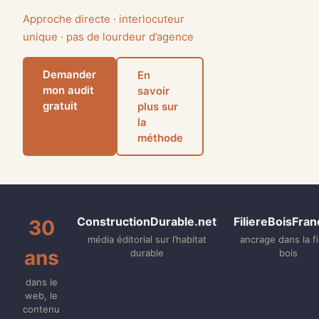
Approche directe · interlocuteur
unique · pas de lourdeur d’agence
Demander
En
mon audit
savoir
gratuit
plus sur
la
méthode
ConstructionDurable.net
FiliereBoisFran
30
média éditorial sur l’habitat
ancrage dans la fi
ans
durable
bois
dans le
web, le
contenu