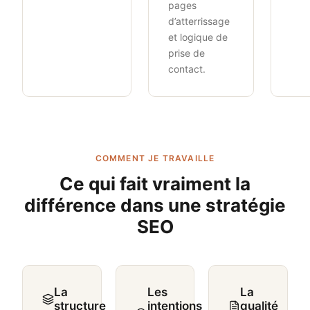
pages
d’atterrissage
et logique de
prise de
contact.
COMMENT JE TRAVAILLE
Ce qui fait vraiment la
différence dans une stratégie
SEO
La
Les
La
structure
intentions
qualité