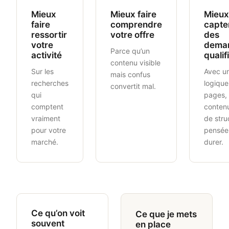
Mieux
Mieux faire
Mieux
faire
comprendre
capte
ressortir
votre offre
des
votre
dema
Parce qu’un
activité
qualif
contenu visible
Sur les
Avec u
mais confus
recherches
logique
convertit mal.
qui
pages,
comptent
contenu
vraiment
de stru
pour votre
pensée
marché.
durer.
Ce qu’on voit
Ce que je mets
souvent
en place