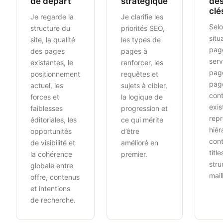
de départ
stratégique
de
clé
Je regarde la
Je clarifie les
Selo
structure du
priorités SEO,
situ
site, la qualité
les types de
pag
des pages
pages à
serv
existantes, le
renforcer, les
page
positionnement
requêtes et
page
actuel, les
sujets à cibler,
con
forces et
la logique de
exis
faiblesses
progression et
repr
éditoriales, les
ce qui mérite
hiér
opportunités
d’être
con
de visibilité et
amélioré en
titl
la cohérence
premier.
stru
globale entre
mail
offre, contenus
et intentions
de recherche.