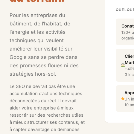
QUELQU
Pour les entreprises du
bâtiment, de l’habitat, de
Const
l’énergie et les activités
130+ ar
organi
techniques qui veulent
améliorer leur visibilité sur
Clie
Google sans se perdre dans
Mor
des promesses floues ni des
+40%
stratégies hors-sol.
3 loc
Le SEO ne devrait pas être une
Appr
accumulation d’actions techniques
Un in
déconnectées du réel. Il devrait
10 a
aider votre entreprise à mieux
ressortir sur des recherches utiles,
à mieux structurer ses contenus, et
à capter davantage de demandes