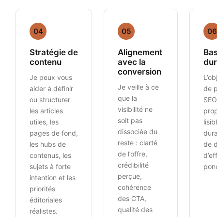
04
05
06
Stratégie de
Alignement
Bas
contenu
avec la
du
conversion
Je peux vous
L’ob
Je veille à ce
aider à définir
de 
que la
ou structurer
SEO
visibilité ne
les articles
prop
soit pas
utiles, les
lisib
dissociée du
pages de fond,
dura
reste : clarté
les hubs de
de 
de l’offre,
contenus, les
d’ef
crédibilité
sujets à forte
ponc
perçue,
intention et les
cohérence
priorités
des CTA,
éditoriales
qualité des
réalistes.