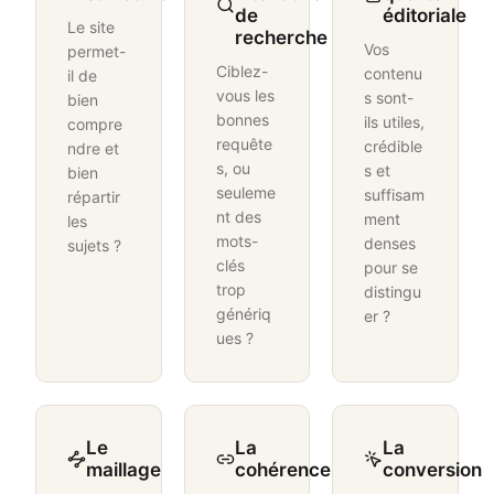
de
éditoriale
Le site
recherche
Vos
permet-
Ciblez-
contenu
il de
vous les
s sont-
bien
bonnes
ils utiles,
compre
requête
crédible
ndre et
s, ou
s et
bien
seuleme
suffisam
répartir
nt des
ment
les
mots-
denses
sujets ?
clés
pour se
trop
distingu
génériq
er ?
ues ?
Le
La
La
maillage
cohérence
conversion