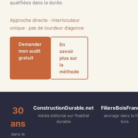
qualifiées dans la durée.
Approche directe · interlocuteur
unique · pas de lourdeur d’agence
Demander
En
mon audit
savoir
gratuit
plus sur
la
méthode
ConstructionDurable.net
FiliereBoisFran
30
média éditorial sur l’habitat
ancrage dans la fi
ans
durable
bois
dans le