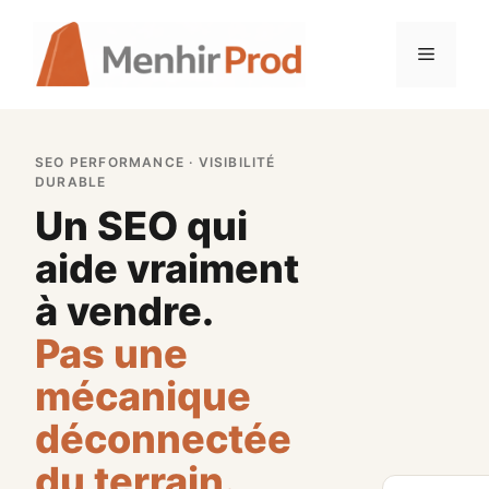
Aller
au
Menu
contenu
SEO PERFORMANCE · VISIBILITÉ
DURABLE
Un SEO qui
aide vraiment
à vendre.
Pas une
mécanique
déconnectée
du terrain.