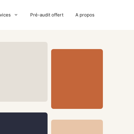
vices
Pré-audit offert
A propos